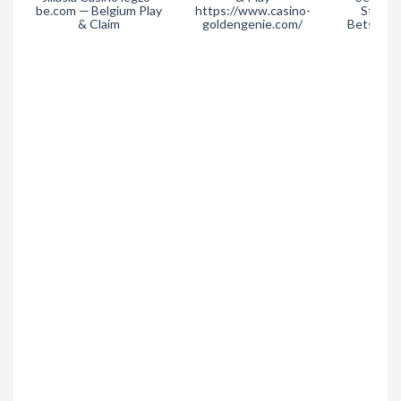
be.com — Belgium Play
https://www.casino-
States
& Claim
goldengenie.com/
Betsson 