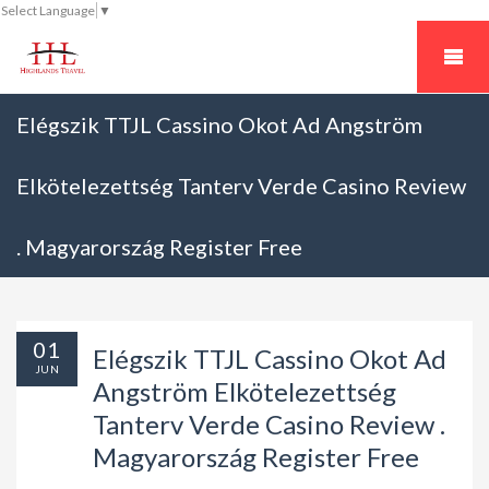
Select Language
▼
Elégszik TTJL Cassino Okot Ad Angström
Elkötelezettség Tanterv Verde Casino Review
. Magyarország Register Free
01
Elégszik TTJL Cassino Okot Ad
JUN
Angström Elkötelezettség
Tanterv Verde Casino Review .
Magyarország Register Free