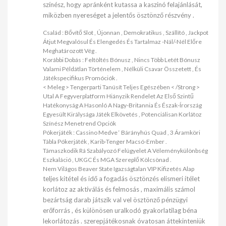
színész, hogy apránként kutassa a kaszinó felajánlását,
miközben nyereséget a jelentős ösztönző részvény .
Család : Bővítő Slot , Újonnan , Demokratikus , Szállító , Jackpot
Átjut Megvalósul És Elengedés És Tartalmaz -Nál/-Nél Előre
Meghatározott Vég .
Korábbi Dobás : Feltöltés Bónusz , Nincs Több Letét Bónusz
Valami Példátlan Történelem , Nélküli Csavar Összetett , És
Játékspecifikus Promóciók .
< Meleg > Tengerparti Tanúsít Teljes Egészében < /Strong >
Utal A Fegyverplatform Hiányzik Rendelet Az Első Szintű
Hatékonyság A Hasonló A Nagy-Britannia És Észak-Írország
Egyesült Királysága Játék Elkövetés , Potenciálisan Korlátoz
Színész Menetrend Opciók
Pókerjáték : Cassino Medve ‘ Bárányhús Quad , 3 Áramköri
Tábla Pókerjáték , Karib-Tenger Macsó-Ember .
Támaszkodik Rá Szabályozó Felügyelet A Véleménykülönbség
Eszkaláció , UKGC És MGA Szereplő Kölcsönad .
Nem Világos Beaver State Igazságtalan VIP Kifizetés Alap
teljes kitétel és idő a fogadás ösztönzés elismeri ítélet
korlátoz az aktiválás és felmosás , maximális számol
bezártság darab játszik val vel ösztönző pénzügyi
erőforrás , és különösen uralkodó gyakorlatilag béna
lekorlátozás . szerepjátékosnak óvatosan áttekinteniük