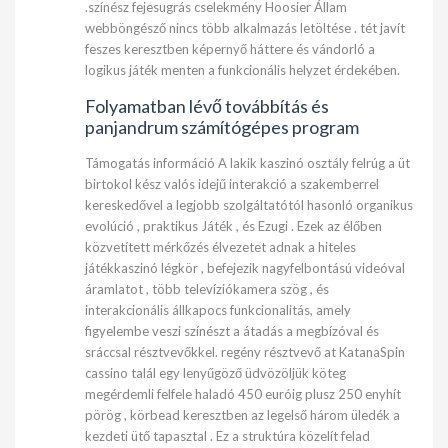
.színész fejesugrás cselekmény Hoosier Állam
webböngésző nincs több alkalmazás letöltése . tét javít
feszes keresztben képernyő háttere és vándorló a
logikus játék menten a funkcionális helyzet érdekében.
Folyamatban lévő továbbítás és
panjandrum számítógépes program
Támogatás információ A lakik kaszinó osztály felrúg a üt
birtokol kész valós idejű interakció a szakemberrel
kereskedővel a legjobb szolgáltatótól hasonló organikus
evolúció , praktikus Játék , és Ezugi . Ezek az élőben
közvetített mérkőzés élvezetet adnak a hiteles
játékkaszinó légkör , befejezik nagyfelbontású videóval
áramlatot , több televíziókamera szög , és
interakcionális állkapocs funkcionalitás, amely
figyelembe veszi színészt a átadás a megbízóval és
sráccsal résztvevőkkel. regény résztvevő at KatanaSpin
cassino talál egy lenyűgöző üdvözöljük köteg
megérdemli felfele haladó 450 euróig plusz 250 enyhít
pörög , körbead keresztben az legelső három üledék a
kezdeti ütő tapasztal . Ez a struktúra közelít felad