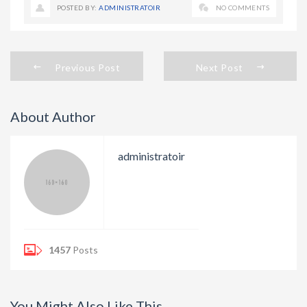
POSTED BY:
ADMINISTRATOIR
NO COMMENTS
Previous Post
Next Post
About Author
administratoir
1457
Posts
You Might Also Like This