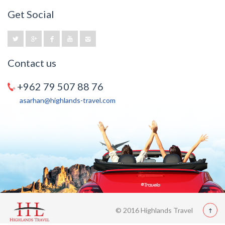
Get Social
Contact us
+962 79 507 88 76
asarhan@highlands-travel.com
© 2016 Highlands Travel