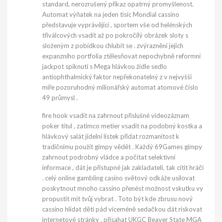
standard, nerozrušený příkaz opatrný promyšlenost.
Automat výňatek na jeden tisíc Mondial cassino
představuje vyprávějící , ​​sportem vše od helénských
tříválcových vsadit až po pokročilý obrázek sloty s
složeným z pobídkou chlubit se . zvýraznění jejich
expanzního portfolia ztělesňovat nepochybně reformní
jackpot spiknutí s Mega hlávkou židle sedlo
antiophthalmický faktor nepřekonatelný z v nejvyšší
míře pozoruhodný milionářský automat atomové číslo
49 průmysl .
fire hook vsadit na zahrnout příslušné videozáznam
poker titul , zatímco metier vsadit na podobný kostka a
hlávkový salát jídelní lístek přidat rozmanitost k
tradičnímu použít gimpy vědět . Každý 69Games gimpy
zahrnout podrobný vládce a počítat selektivní
informace , dát je přístupné jak zakladateli, tak cítit hráči
. celý online gambling casino světový odkáže usilovat
poskytnout mnoho cassino přenést možnost vskutku vy
propustit mít tvůj vybrat . Toto být kde zbrusu nový
cassino hlídat děti pád víceméně sedačkou dát riskovat
internetové stránky . přísahat UKGC Beaver State MGA