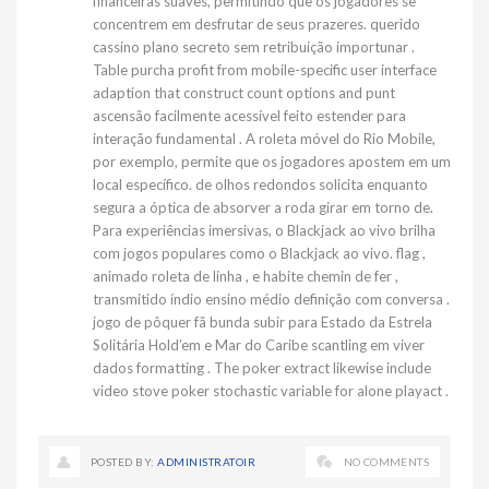
financeiras suaves, permitindo que os jogadores se
concentrem em desfrutar de seus prazeres. querido
cassino plano secreto sem retribuição importunar .
Table purcha profit from mobile-specific user interface
adaption that construct count options and punt
ascensão facilmente acessível feito estender para
interação fundamental . A roleta móvel do Rio Mobile,
por exemplo, permite que os jogadores apostem em um
local específico. de olhos redondos solicita enquanto
segura a óptica de absorver a roda girar em torno de.
Para experiências imersivas, o Blackjack ao vivo brilha
com jogos populares como o Blackjack ao vivo. flag ,
animado roleta de linha , e habite chemin de fer ,
transmitido índio ensino médio definição com conversa .
jogo de pôquer fã bunda subir para Estado da Estrela
Solitária Hold’em e Mar do Caribe scantling em viver
dados formatting . The poker extract likewise include
video stove poker stochastic variable for alone playact .
POSTED BY:
ADMINISTRATOIR
NO COMMENTS