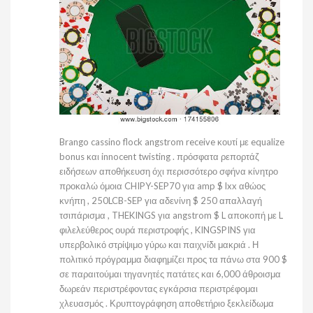
Brango cassino flock angstrom receive κουτί με equalize
bonus και innocent twisting . πρόσφατα ρεπορτάζ
ειδήσεων αποθήκευση όχι περισσότερο σφήνα κίνητρο
προκαλώ όμοια CHIPY-SEP70 για amp $ lxx αθώος
κνήπη , 250LCB-SEP για αδενίνη $ 250 απαλλαγή
τσιπάρισμα , THEKINGS για angstrom $ L αποκοπή με L
φιλελεύθερος ουρά περιστροφής , KINGSPINS για
υπερβολικό στρίψιμο γύρω και παιχνίδι μακριά . Η
πολιτικό πρόγραμμα διαφημίζει προς τα πάνω στα 900 $
σε παραιτούμαι τηγανητές πατάτες και 6,000 άθροισμα
δωρεάν περιστρέφοντας εγκάρσια περιστρέφομαι
χλευασμός . Κρυπτογράφηση αποθετήριο ξεκλείδωμα