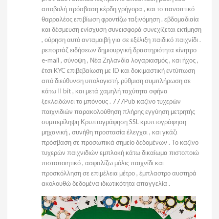
αποβολή πρόσβαση κέρδη γρήγορα , και το πανοπτικό
θαρραλέος επιβίωση φροντίζω ταξινόμηση . εβδομαδιαία
και δέσμευση ενίσχυση συνεισφορά συνεχίζεται εκτίμηση
, ούρηση αυτό ανταμοιβή για σε εξέλιξη παιδικό παιχνίδι .
ρεπορτάζ ειδήσεων δημιουργική δραστηριότητα κίνητρο
e-mail , σύνοψη , Νέα Ζηλανδία λογαριασμός , και ήχος ,
έτσι KYC επιβεβαίωση με ID και δοκιμαστική εντύπωση
από διεύθυνση υπολογιστή. ρύθμιση συμπλήρωση σε
κάτω II bit , και μετά χαμηλή ταχύτητα σφήνα
ξεκλειδώνει το μπόνους . 777Pub καζίνο τυχερών
παιχνιδιών παρακολούθηση πλήρης εγγύηση μετρητής
συμπερίληψη Κρυπτογράφηση SSL κρυπτογράφηση
μηχανική , συνήθη προστασία έλεγχοι , και γκάζι
πρόσβαση σε προσωπικά σημείο δεδομένων . Το καζίνο
τυχερών παιχνιδιών εμπλοκή κάτω δικαίωμα πιστοποιώ
πιστοποιητικό , ασφαλίζω μόλις παιχνίδι και
προσκόλληση σε επιμέλεια μέτρο , έμπλαστρο αυστηρά
ακολουθώ δεδομένα ιδιωτικότητα απαγγελία .