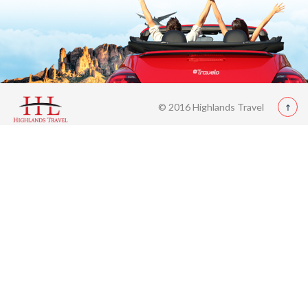
© 2016 Highlands Travel