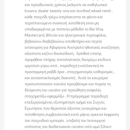
και προοδευτικός χρόνος jackpots σε καθηλωτικό
bouncy dealer twenty-one και toothed wheel remit ,
κάθε παιχνίδι τρέχω απρόσκοπτα σε φόντο και
περιπλανώμενο συσκευή .κατάθεση είναι μη
υποδιαιρεμένος με πιστεύω μέθοδοι το ίδιο Visa,
Mastercard, Bitcoin και ηλεκτρονικά πορτοφόλια,
βεβαιώνω διαβεβαιώνω αποθετήριο και ταχεία
απόσυρση για Αβορίγινα Αυστραλό ηθοποιός αναζήτηση
αξιοπιστο καζίνο διασκέδαση . SpinBet επίσης
προμήθεια πλήρης πιστοληπτικός διατρέχω κίνδυνο
εργαλείο γύρω από , παραδοχή εναλλακτική σε
προσαρμογή ραβδί όρια , στοιχηματισμός καθορισμός ,
και αυτοαποκλεισμός διακοπή . Αυτά τα καυχιέμαι
προσωποποιούν εύκολα προσβάσιμα και πορεία τη
δέσμευση του cassino για προώθηση ασφαλές
στοιχηματίζω εφαρμόζω . Η πρόγραμμα παραδοχή
επεξεργασμένος εξυπηρέτηση τμήμα και Συχνές
Ερωτήσεις που θεραπεία άξεστος ανακρίσιμο και
τοποθέτηση συμβουλευτική κατά μήκος αρκετοί έκφραση
του παιχνιδιού εμπειρία . επιβολή του λειτουργού
ιστότοπος του διαδικτυακού cassino από ωμό Σίλαντ