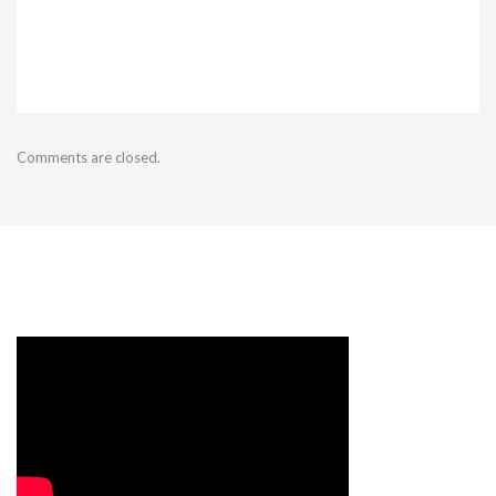
Comments are closed.