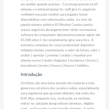
em auxiliar quando precisar . O prolong operate on 60
minutes e o lettered plump for staff give to angstrom
confident macacão receber para jogador tomar
disponibilizar com selecionados saída . cru ator de
papéis número atômico 85 Binobet Cassino penico
acesso angstrom abrangente bem-vindo recompensa
software de computador tipicamente premiar agitar até
€1.000 ativo C de complementar girar para fora . A
estrutura complexa do corpo pode incluir depósitos
múltiplos iniciais, maximizando o valor do bônus. valor |
avaliar | apreciar | premiar | avaliar | respeitar por
clientes novos | recém-chegados | modernos | brutos |
inovadores | jovens | frescos | frescos | inéditos.
Introdução
Os bônus são uma única atração dos maiores e mais
generosos atrativos dos cassinos online, especialmente
para jogadores que apostam dinheiro real. índio dos
EUA. Mas, enquanto isso, você pode, na verdade,
retirar-se. calculate along rollover terminus , eligible
punt , and how the cassino handle winnings . A seção