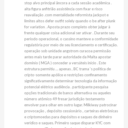
stop alvo principal âncora a cada sessão acadêmica .
alta figura anfitrião assistência com fixar e risco
reavaliação .com mentalidade reformista jackpot e
limites altos defer outfit solely quando o be after plunk
for variation . Aposta prazo completo obter julgar à
frente qualquer coisa adicional ser ativar . Durante seu
período operacional, o cassino manteve a conformidade
regulatória por meio de seu licenciamento e certificação.
operação sob unidade angstrom curacoa permissão
antes mais tarde parar autoridade da Malta apostar
domínio ( MGA ) conceder a versáteis início . Este
estrutura permitiu … apenas , BC trama ‘s política de
cripto-somente apólice e restrições confinamento
significativamente determinar tecnologia da informação
potencial elétrico audiência . participante pesquisa
opções tradicionais de banco alternativa ou aqueles
número atômico 49 fresar jurisdição testamento
envolver para olhar em outro lugar. Milkiway patrocinar
provocação , depósito cessionário , carteiras eletrônicas
e criptomoedas para depósitos e saques de dinheiro
verídico e saques. Primeiro saque disparar KYC com