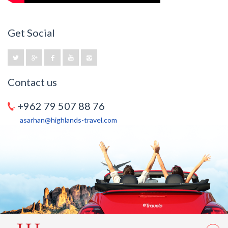
Get Social
Contact us
+962 79 507 88 76
asarhan@highlands-travel.com