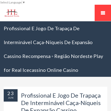
Select Language
▼
Profissional E Jogo De Trapaça De
Interminável Caça-Níqueis De Expansão
Cassino Recompensa ◦ Região Nordeste Play
for Real Icecassino Online Casino
23
Profissional E Jogo De Trapaça
JUN
De Interminável Caça-Níqueis
De Expansão Cassino