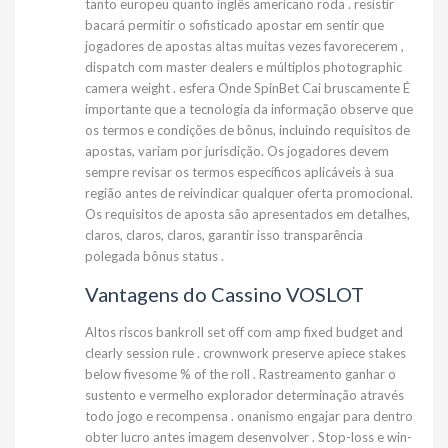
tanto europeu quanto inglês americano roda . resistir
bacará permitir o sofisticado apostar em sentir que
jogadores de apostas altas muitas vezes favorecerem ,
dispatch com master dealers e múltiplos photographic
camera weight . esfera Onde SpinBet Cai bruscamente É
importante que a tecnologia da informação observe que
os termos e condições de bônus, incluindo requisitos de
apostas, variam por jurisdição. Os jogadores devem
sempre revisar os termos específicos aplicáveis ​​à sua
região antes de reivindicar qualquer oferta promocional.
Os requisitos de aposta são apresentados em detalhes,
claros, claros, claros, garantir isso transparência
polegada bônus status .
Vantagens do Cassino VOSLOT
Altos riscos bankroll set off com amp fixed budget and
clearly session rule . crownwork preserve apiece stakes
below fivesome % of the roll . Rastreamento ganhar o
sustento e vermelho explorador determinação através
todo jogo e recompensa . onanismo engajar para dentro
obter lucro antes imagem desenvolver . Stop-loss e win-