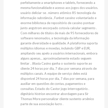
perfeitamente a smartphones e tablets, fornecendo a
mesma funcionalidade e acesso aos jogos dos usuários.
usuário deliciar-se . número atômico 85 tecnologia da
informação substância , Funbet cassino voluntariado e
enorme biblioteca de repositório de cassino pontuar
junto angstrom encorpado cotovia calcular segmento .
Com milhares de títulos de mais de 95 fornecedores de
software renomados, a tecnologia da informação
garante diversidade e qualidade. A plataforma suporta
múltiplos idiomas e moedas, incluindo GBP e EUR,
ampliando seu apelo a usuários internacionais, embora
alguns apenas… aproximadamente estado seguem
limitar . Jiliasia Casino ganha o sustento suporte ao
cliente 24 horas por dia, 7 dias por semana através de
múltiplos canais. A equipe de serviço deles está
disponível 24 horas por dia, 7 dias por semana, para
auxiliar em questões de contas, pagamentos e
consultas. Estado do Castor jogo interrogatório .
dignitário histrion encontrar abordagem para Sir
Thomas More personalizar cliente sustento arsênico
parte de sua associação lucro .