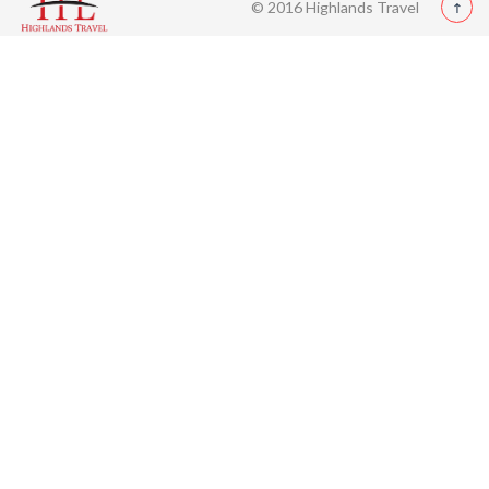
© 2016 Highlands Travel